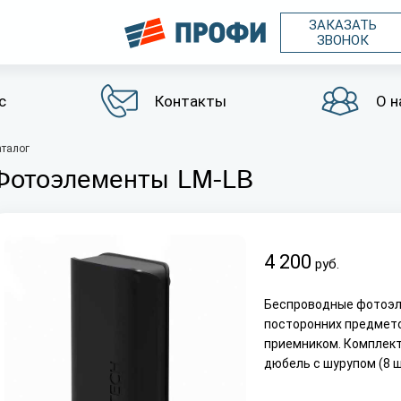
ЗАКАЗАТЬ
ЗВОНОК
с
Контакты
О н
аталог
Фотоэлементы LM-LB
4 200
руб.
Беспроводные фотоэл
посторонних предмето
приемником. Комплект 
дюбель с шурупом (8 ш