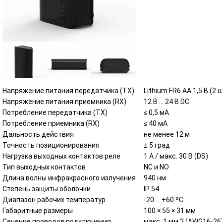
Напряжение питания передатчика (ТХ)
Lithium FR6 AA 1,5 В (2 ш
Напряжение питания приемника (RX)
12 В ... 24 В DC
Потребление передатчика (ТХ)
≤ 0,5 мА
Потребление приемника (RX)
≤ 40 мА
Дальность действия
не менее 12 м
Точность позиционирования
± 5 град
Нагрузка выходных контактов реле
1 А / макс. 30 В (DS)
Тип выходных контактов
NC и NO
Длина волны инфракрасного излучения
940 нм
Степень защиты оболочки
IP 54
Диапазон рабочих температур
-20 ... +60 ºС
Габаритные размеры
100 × 55 × 31 мм
Сечение проводов подключения
макс. 1 мм 2 (AWG16-26