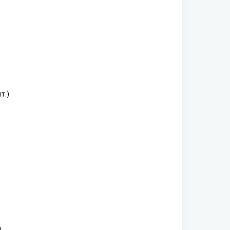
т.)
)